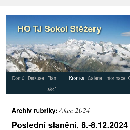
Přejít
k
obsahu
webu
HO TJ Sokol Stěžery
Domů
Diskuse
Plán
Kronika
Galerie
Informace
akcí
Akce 2024
Archiv rubriky:
Poslední slanění, 6.-8.12.2024