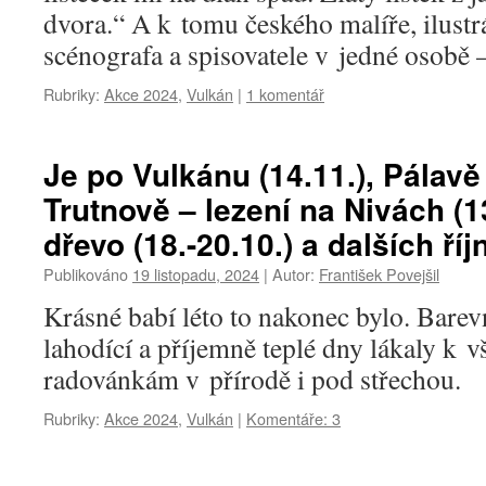
dvora.“ A k tomu českého malíře, ilustrá
scénografa a spisovatele v jedné osobě
Rubriky:
Akce 2024
,
Vulkán
|
1 komentář
Je po Vulkánu (14.11.), Pálavě (
Trutnově – lezení na Nivách (1
dřevo (18.-20.10.) a dalších ř
Publikováno
19 listopadu, 2024
|
Autor:
František Povejšil
Krásné babí léto to nakonec bylo. Barev
lahodící a příjemně teplé dny lákaly k
radovánkám v přírodě i pod střechou.
Rubriky:
Akce 2024
,
Vulkán
|
Komentáře: 3