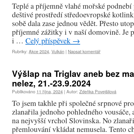
Teplé a příjemně vlahé mořské podnebí 
deštivé prostředí středoevropské kotlink
sobě dala zase jednou vědět. Přesto utop
příjemné zážitky i v naší domovině. Je 
i …
Celý příspěvek
→
Rubriky:
Akce 2024
,
Vulkán
|
Napsat komentář
Výšlap na Triglav aneb bez m
nelez, 21.-23.9.2024
Publikováno
11 října, 2024
|
Autor:
Zdeňka Povejšilová
To jsem takhle při společné srpnové pr
zlanařila jednoho pohledného vousáče, 
na nejvyšší vrchol Slovinska. No zlana
přemlouvání vkládat nemusela. Tento ch