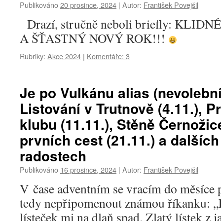
Publikováno
20 prosince, 2024
|
Autor:
František Povejšil
Drazí, stručně neboli briefly: KL
A ŠŤASTNÝ NOVÝ ROK!!!
Rubriky:
Akce 2024
|
Komentáře: 3
Je po Vulkánu alias (nevolební
Listování v Trutnově (4.11.), P
klubu (11.11.), Stěně Černožic
prvních cest (21.11.) a dalšíc
radostech
Publikováno
16 prosince, 2024
|
Autor:
František Povejšil
V čase adventním se vracím do měsíce p
tedy nepřipomenout známou říkanku: „L
lísteček mi na dlaň spad. Zlatý lístek z 