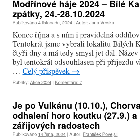
Modřínové háje 2024 – Bílé Ka
zpátky, 24.-28.10.2024
Publikováno
4 listopadu, 2024
|
Autor:
Jana Vrbská
Konec října a s ním i pravidelná oddílo
Tentokrát jsme vybrali lokalitu Bílých K
čtyři dny a má tedy smysl jet dál. Náze
byl tentokrát odsouhlasen při příjezdu v
…
Celý příspěvek
→
Rubriky:
Akce 2024
|
Komentáře: 7
Je po Vulkánu (10.10.), Chorvat
odhalení horo koutku (27.9.) a
zářijových radostech
Publikováno
14 října, 2024
|
Autor:
František Povejšil