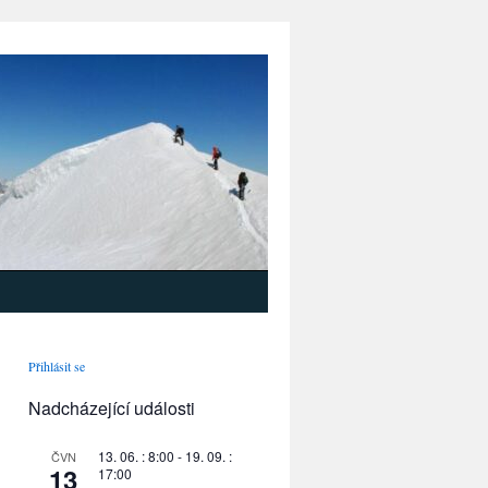
Přihlásit se
Nadcházející události
13. 06. : 8:00
-
19. 09. :
ČVN
13
17:00