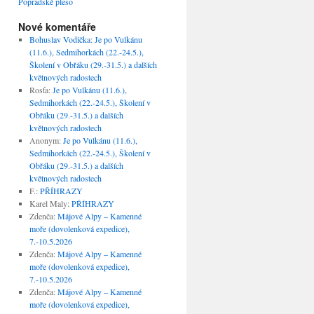
Popradské pleso
Nové komentáře
Bohuslav Vodička
:
Je po Vulkánu
(11.6.), Sedmihorkách (22.-24.5.),
Školení v Obřáku (29.-31.5.) a dalších
květnových radostech
Rosťa
:
Je po Vulkánu (11.6.),
Sedmihorkách (22.-24.5.), Školení v
Obřáku (29.-31.5.) a dalších
květnových radostech
Anonym
:
Je po Vulkánu (11.6.),
Sedmihorkách (22.-24.5.), Školení v
Obřáku (29.-31.5.) a dalších
květnových radostech
F.
:
PŘÍHRAZY
Karel Maly
:
PŘÍHRAZY
Zdenča
:
Májové Alpy – Kamenné
moře (dovolenková expedice),
7.-10.5.2026
Zdenča
:
Májové Alpy – Kamenné
moře (dovolenková expedice),
7.-10.5.2026
Zdenča
:
Májové Alpy – Kamenné
moře (dovolenková expedice),