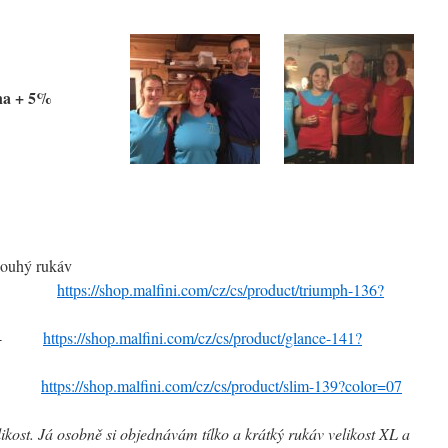
na + 5%
dlouhý rukáv
280,-
https://shop.malfini.com/cz/cs/product/triumph-136?
280,-
https://shop.malfini.com/cz/cs/product/glance-141?
320,-
https://shop.malfini.com/cz/cs/product/slim-139?color=07
likost. Já osobně si objednávám tílko a krátký rukáv velikost XL a