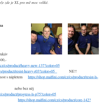
že zde je XL pro mě moc veliké.
na
 rukáv
AVY 300,-
m/cz/cs/product/heavy-new-137?color=05
/cs/product/resist-heavy-r03?color=05
NE!!
nost s nápletem
https://shop.malfini.com/cz/cs/product/resist-ls-
ez něj
z/cs/product/progress-ls-p75?color=05
310,-
https://shop.malfini.com/cz/cs/product/core-142?