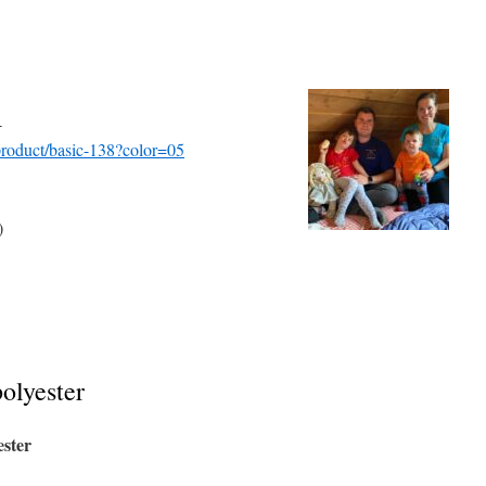
 200,-
/product/basic-138?color=05
)
olyester
ester