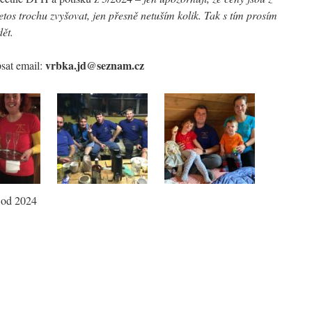
etos trochu zvyšovat, jen přesně netuším kolik. Tak s tím prosím
ět.
vrbka.jd@seznam.cz
psat email:
 od 2024