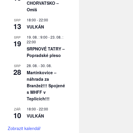
CHORVATSKO –
Omiš
18:00
-
22:00
SRP
13
VULKÁN
19. 08. : 9:00
-
23. 08. :
SRP
19
22:00
SRPNOVÉ TATRY –
Popradské pleso
28. 08.
-
30. 08.
SRP
28
Martínkovice –
náhrada za
Branžež!!! Spojené
s MHFF v
Teplicích!!!
18:00
-
22:00
ZÁŘ
10
VULKÁN
Zobrazit kalendář