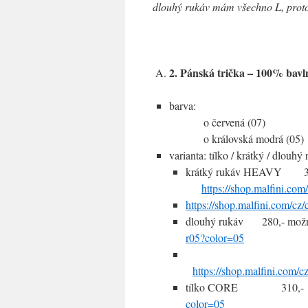
dlouhý rukáv mám všechno L, proto
2. Pánská trička – 100% bavl
barva:
o červená (07)
o královská modrá (05)
varianta: tílko / krátký / dlouhý
krátký rukáv HE
https://shop.malfini.co
https://shop.malfini.com/cz
dlouhý rukáv 280,- mož
r05?color=05
nebo b
https://shop.malfini.com/c
tílko CORE 
color=05