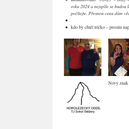
roku 2024 a nejspíše se budou l
počítejte. Přesnou cenu dám věd
kdo by chtěl tričko – prosím na
Nový znak