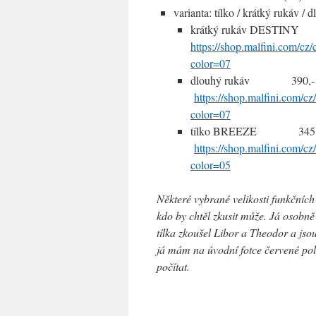
varianta: tílko / krátký rukáv / 
krátký rukáv DESTINY
https://shop.malfini.com/cz/
color=07
dlouhý rukáv 3
https://shop.malfini.com/cz
color=07
tílko BREEZE 
https://shop.malfini.com/cz
color=05
Některé vybrané velikosti funkčníc
kdo by chtěl zkusit může. Já osobně 
tílka zkoušel Libor a Theodor a jsou
já mám na úvodní fotce červené poly
počítat.