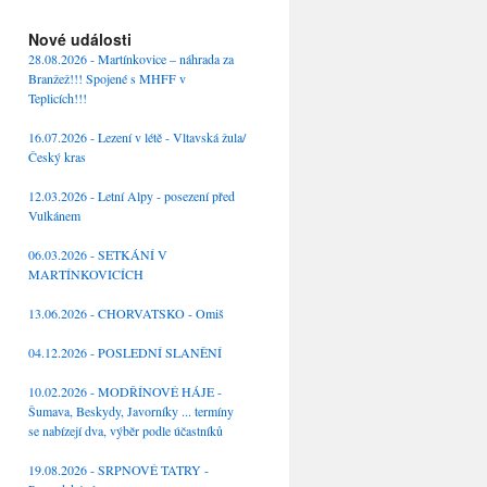
Nové události
28.08.2026 - Martínkovice – náhrada za
Branžež!!! Spojené s MHFF v
Teplicích!!!
16.07.2026 - Lezení v létě - Vltavská žula/
Český kras
12.03.2026 - Letní Alpy - posezení před
Vulkánem
06.03.2026 - SETKÁNÍ V
MARTÍNKOVICÍCH
13.06.2026 - CHORVATSKO - Omiš
04.12.2026 - POSLEDNÍ SLANĚNÍ
10.02.2026 - MODŘÍNOVÉ HÁJE -
Šumava, Beskydy, Javorníky ... termíny
se nabízejí dva, výběr podle účastníků
19.08.2026 - SRPNOVÉ TATRY -