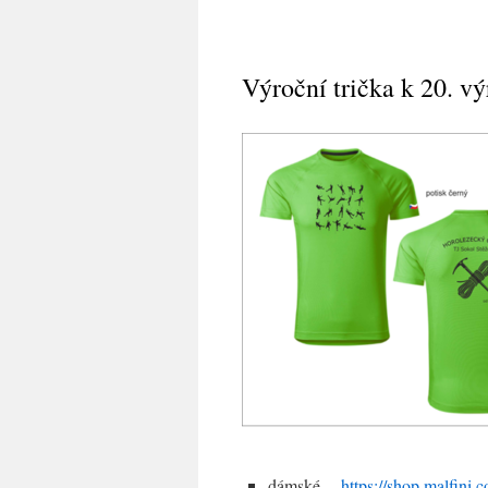
Výroční trička k 20. v
dámské
https://shop.malfini