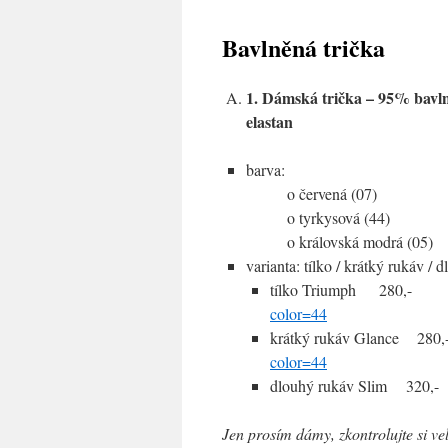
Bavlněná trička
1. Dámská trička – 95% bavl
elastan
barva:
o červená (07)
o tyrkysová (44)
o královská modrá (05)
varianta: tílko / krátký rukáv / 
tílko Triumph 
color=44
krátký rukáv Glance 
color=44
dlouhý rukáv Slim 
Jen prosím dámy, zkontrolujte si ve