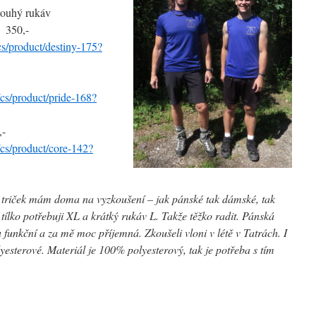
dlouhý rukáv
 350,-
cs/product/destiny-175?
90,-
/cs/product/pride-168?
345,-
/cs/product/core-142?
h triček mám doma na vyzkoušení – jak pánské tak dámské, tak
tílko potřebuji XL a krátký rukáv L. Takže těžko radit. Pánská
 funkční a za mě moc příjemná. Zkoušeli vloni v létě v Tatrách. I
esterové. Materiál je 100% polyesterový, tak je potřeba s tím