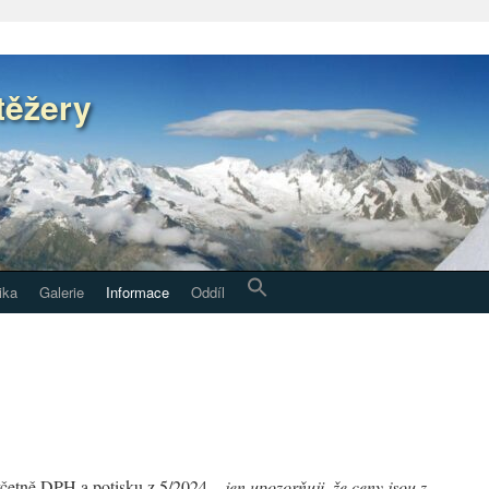
těžery
ika
Galerie
Informace
Oddíl
četně DPH a potisku z 5/2024 –
jen upozorňuji, že ceny jsou z