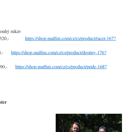
dlouhý rukáv
 320,-
https://shop.malfini.com/cz/cs/product/racer-167?
350,-
https://shop.malfini.com/cz/cs/product/destiny-176?
390,-
https://shop.malfini.com/cz/cs/product/pride-168?
ster