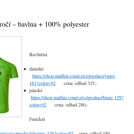
ýročí – bavlna + 100% polyester
Bavlněná
dámské
https://shop.malfini.com/cz/cs/product/viper-
161?color=92
cena: odhad 325,-
pánské
https://shop.malfini.com/cz/cs/product/basic-129?
color=92
cena: odhad 280,-
Funčkní
.com/cz/cs/product/destiny-176?color=92
cena: odhad 450,-