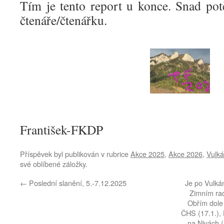
Tím je tento report u konce. Snad pot
čtenáře/čtenářku.
František-FKDP
Příspěvek byl publikován v rubrice
Akce 2025
,
Akce 2026
,
Vulk
své oblíbené záložky.
←
Poslední slanění, 5.-7.12.2025
Je po Vulkán
Zimním ra
Obřím dole 
ČHS (17.1.), 
na Nivách (