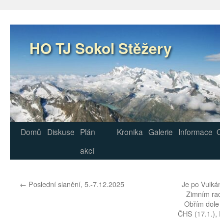
Přejít
k
obsahu
webu
HO TJ Sokol Stěžery
Domů
Diskuse
Plán
Kronika
Galerie
Informace
akcí
←
Poslední slanění, 5.-7.12.2025
Je po Vulkán
Zimním ra
Obřím dole 
ČHS (17.1.), 