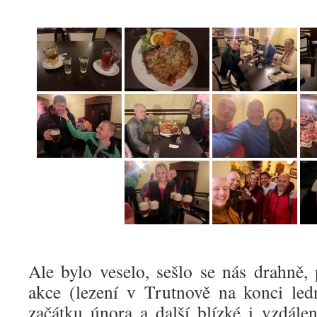
Ale bylo veselo, sešlo se nás drahně, 
akce (lezení v Trutnově na konci led
začátku února a další blízké i vzdále