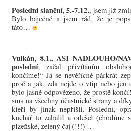
Poslední slanění, 5.-7.12.
, jsem již zmí
Bylo báječné a jsem rád, že je pops
táto…
Vulkán, 8.1., ASI NADLOUHO/NAV
poslední
, začal přivítáním obsluh
končíme!“ Já se nevěřícně párkrát zept
proč a jak, zda nejde o vtip nebo jen 
bylo jasně odpovězeno, že prostě končí
sms na všechny účastnické strany a dík
kteří by jinak nepřišli. Poslední, opr
kuchař to zabalil a odešel (chodíme s
plzeňské, zelený čaj (!!!) …