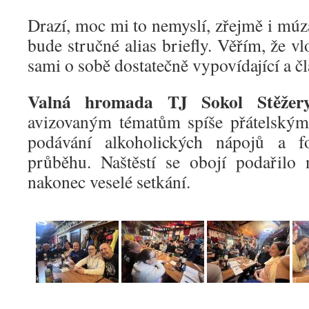
Drazí, moc mi to nemyslí, zřejmě i múza
bude stručné alias briefly. Věřím, že v
sami o sobě dostatečně vypovídající a č
Valná hromada TJ Sokol Stěžery
avizovaným tématům spíše přátelským
podávání alkoholických nápojů a f
průběhu. Naštěstí se obojí podařilo 
nakonec veselé setkání.