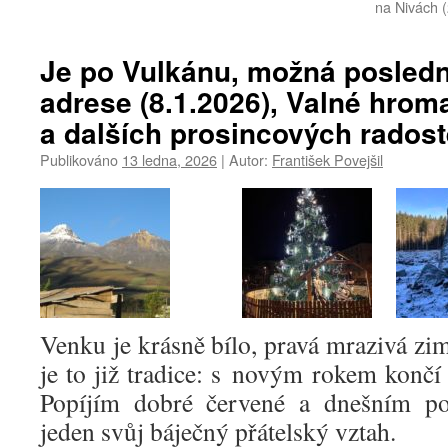
na Nivách (
Je po Vulkánu, možná posledn
adrese (8.1.2026), Valné hroma
a dalších prosincových rados
Publikováno
13 ledna, 2026
|
Autor:
František Povejšil
Venku je krásně bílo, pravá mrazivá zima
je to již tradice: s novým rokem končí
Popíjím dobré červené a dnešním p
jeden svůj báječný přátelský vztah.