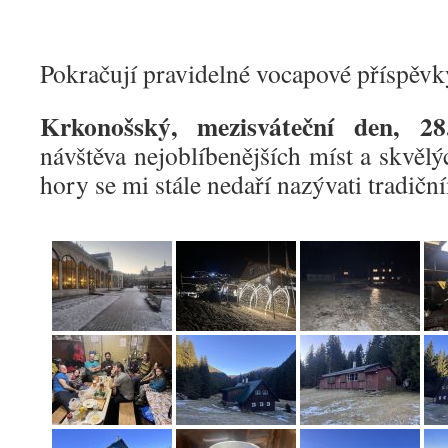
Pokračují pravidelné vocapové příspěvk
Krkonošský, mezisváteční den, 28.
návštěva nejoblíbenějších míst a skvělýc
hory se mi stále nedaří nazývati tradič